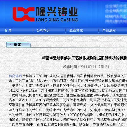
企业致力于
合金钢系列
铸钢件及机
用先进的失
艺，是国内
造的大型的
首 页
公司简介
企业文化
产品展示
生产基地，
厂和CNC机
可供精密铸
新 闻
铸成品件200
主要出口欧
精密铸造蜡料解决工艺操作规则依据旧腊料功能和腊
多国家。
发布时间
：2014-09-11 17:51:34
精密铸造
蜡料解决工艺操作规则依据旧腊料功能和腊料耗费状况，没有活期的
蜡，正常正在
3%
－
5%
内外。把静置桶
II
中解决好的回收蜡液送来模头压蜡机保
（浇道）。时常审查各设施火控量具的任务情况，预防失控，特别应预防温渡
54
±
2
℃
下保鲜
24h
后，方可用来压抑蜡模。时常审查条件形态，防止污垢及国产
一次蜡解决设施各导电油的液面地位，油面应距设施顶面
200
㎜内外，预防油溢
蜡液，正在
110
－
120
℃
保鲜并搅和，使残留潮气沸腾，到目视蜡液名义无泡沫
应活期性的放掉其底部的残留水和脏杂品。审查设施、火控量具能否在于畸形
灌入保鲜箱体的蜡缸中，为缩小蜡缸内蜡液中的气体，先维持一段低温时代
80
水的蜡液，通过＜
60
目筛网过滤再放入＜
90
℃
的静置桶
II
中，保鲜静置
12h
之上
油景象。静置终了把积淀水放掉后，将蜡液倒入除饭桶中。将脱蜡釜回收的旧
再送来静置桶
I
中，正在低于
90
℃
下静置
6
－
8h
。除饭桶，静置桶均应及时排水、