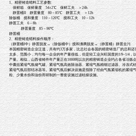
1
、精密铸造蜡料工艺参数
:
保鲜箱 保鲜量度
54
±
2
℃
保鲜工夫 ＞
24h
静置桶
II
静置量度
80
－
85
℃
静置工夫 ＞
12h
除饭桶 搅和量度
110
－
120
℃
搅和工夫
10
－
12h
静置工夫
6
－
8h
静置量度
85
－
90
℃
静置桶
2
、精密铸造蜡料操作顺序：
（静置桶
I
中）静置脱发→（除饭桶中）搅和沸腾脱发→（静置桶）静置去污
本国精密铸造企业泛滥，共有约
3
万多家，比总社会各国的精密铸造厂的总和还
太多、范围小，均匀每一企业的年产量很低，但是轻工业兴旺国度的
1/9~1/4
，
产量。相似，山西省铸件年产量正在
1000
吨以次的精密铸造企业约占各省冶炼
中囊括紧缩气氛储气罐、紧缩气氛高效除油器、紧缩气氛精细过滤器、冷冻式
紧缩气氛后部结冰器等。紧缩气氛后解决设施是指除了经由气氛紧缩机的紧缩
粒、少量水份和油份而研制的一整套设施过滤枯燥设施。